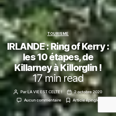
Catégories
TOURISME
IRLANDE : Ring of Kerry :
les 10 étapes, de
Killarney à Killorglin !
17
min read
Par
LA VIE EST CELTE !
2 octobre 2020
Auteur
Date
de
de
sur
Aucun commentaire
Article épinglé
l’article
l’article
IRLANDE
: