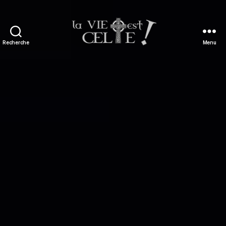
Recherche
Menu
La
vie
est
celte
!