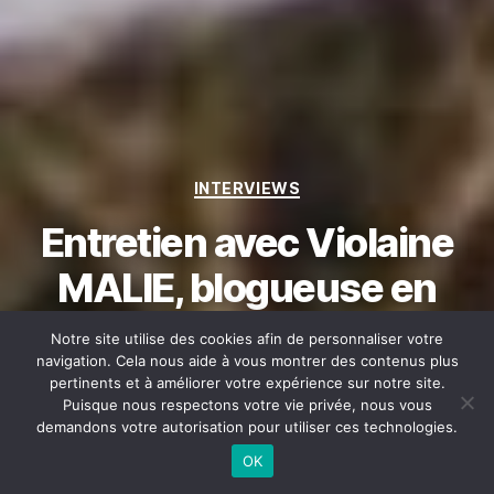
Catégories
INTERVIEWS
Entretien avec Violaine
MALIE, blogueuse en
10
min read
Irlande !
Notre site utilise des cookies afin de personnaliser votre
navigation. Cela nous aide à vous montrer des contenus plus
pertinents et à améliorer votre expérience sur notre site.
Par
LA VIE EST CELTE !
6 juillet 2020
Auteur
Date
Puisque nous respectons votre vie privée, nous vous
de
de
sur
Un commentaire
Article épinglé
demandons votre autorisation pour utiliser ces technologies.
l’article
l’article
Entretien
OK
avec