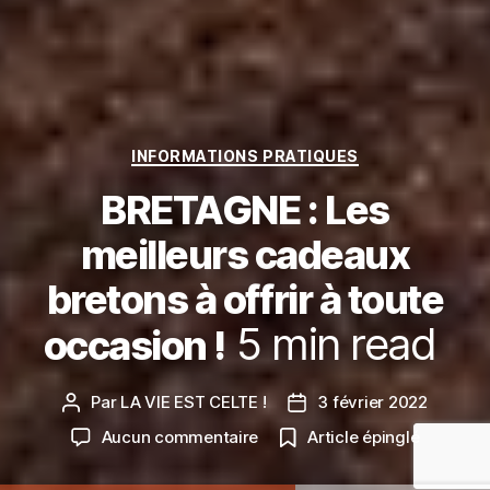
Catégories
INFORMATIONS PRATIQUES
BRETAGNE : Les
meilleurs cadeaux
bretons à offrir à toute
5
min read
occasion !
Par
LA VIE EST CELTE !
3 février 2022
Auteur
Date
de
de
sur
Aucun commentaire
Article épinglé
l’article
l’article
BRETAGNE
: