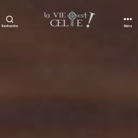
Recherche
Menu
La
vie
est
celte
!